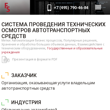
+7 (495) 790-46-84
СИСТЕМА ПРОВЕДЕНИЯ ТЕХНИЧЕСКИХ
ОСМОТРОВ АВТОТРАНСПОРТНЫХ
СРЕДСТВ
,
,
Метки:
Автоматизация бизнес процессов
Популярные решения
,
Хранение и обработка больших объемов данных
Взаимодействие с
,
техническим оборудованием
Государственные и образовательные
учреждения
Презентация в формате PDF
ЗАКАЗЧИК
Организация, оказывающая услуги владельцам
автотранспортных средств
ИНДУСТРИЯ
Обслуживание автомобилей