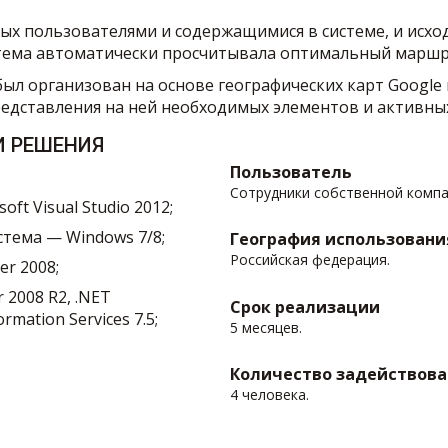
ых пользователями и содержащимися в системе, и исход
тема автоматически просчитывала оптимальный маршру
ыл организован на основе географических карт Google 
редставления на ней необходимых элементов и активны
И РЕШЕНИЯ
Пользователь
Сотрудники собственной компа
ft Visual Studio 2012;
тема — Windows 7/8;
География использовани
Российская федерация.
er 2008;
 2008 R2, .NET
Срок реализации
ormation Services 7.5;
5 месяцев.
Количество задействова
4 человека.