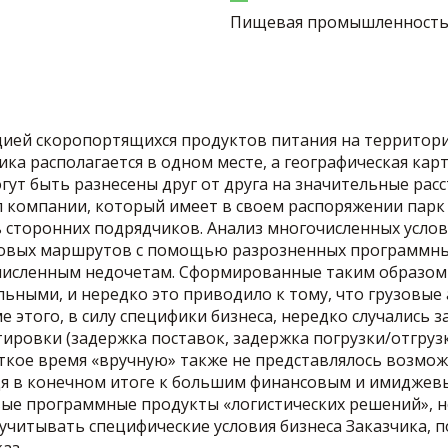
Пищевая промышленност
ией скоропортящихся продуктов питания на территории
ка располагается в одном месте, а географическая карт
гут быть разнесены друг от друга на значительные рас
 компании, который имеет в своем распоряжении парк
 сторонних подрядчиков. Анализ многочисленных услов
оговых маршрутов с помощью разрозненных программны
численным недочетам. Сформированные таким образом
ьными, и нередко это приводило к тому, что грузовые
е этого, в силу специфики бизнеса, нередко случались 
тировки (задержка поставок, задержка погрузки/отгруз
ткое время «вручную» также не представлялось возмо
дя в конечном итоге к большим финансовым и имиджевы
ые программные продукты «логистических решений», но
читывать специфические условия бизнеса Заказчика, 