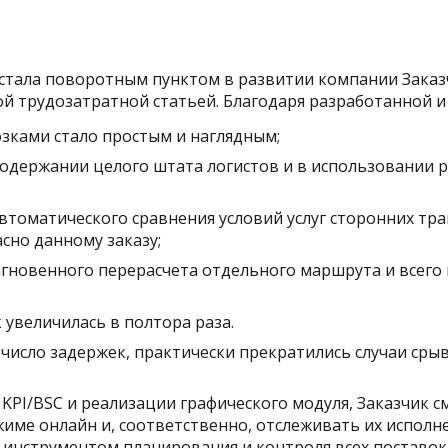
стала поворотным пунктом в развитии компании Заказч
й трудозатратной статьей. Благодаря разработанной и
зками стало простым и наглядным;
содержании целого штата логистов и в использовании 
втоматического сравнения условий услуг сторонних тр
асно данному заказу;
гновенного перерасчета отдельного маршрута и всего
увеличилась в полтора раза.
число задержек, практически прекратились случаи срыв
 KPI/BSC и реализации графического модуля, Заказчик 
име онлайн и, соответственно, отслеживать их исполне
инструментом планирования и контроля всех поставок