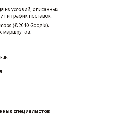
я из условий, описанных
т и график поставок.
maps (©2010 Google),
х маршрутов.
нии.
я
нных специалистов