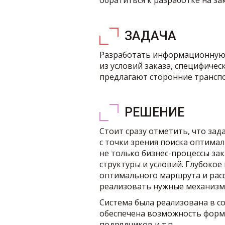
обратиться к разработке на зак
ЗАДАЧА
Разработать информационную 
из условий заказа, специфиче
предлагают сторонние трансп
РЕШЕНИЕ
Стоит сразу отметить, что за
с точки зрения поиска оптим
не только бизнес-процессы зак
структуры и условий. Глубоко
оптимального маршрута и расс
реализовать нужные механизмы
Система была реализована в с
обеспечена возможность форми
подрядчиков и т.п.