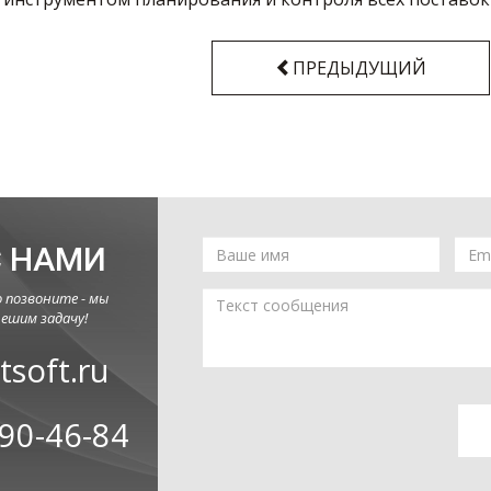
ПРЕДЫДУЩИЙ
С НАМИ
 позвоните - мы
ешим задачу!
tsoft.ru
790-46-84