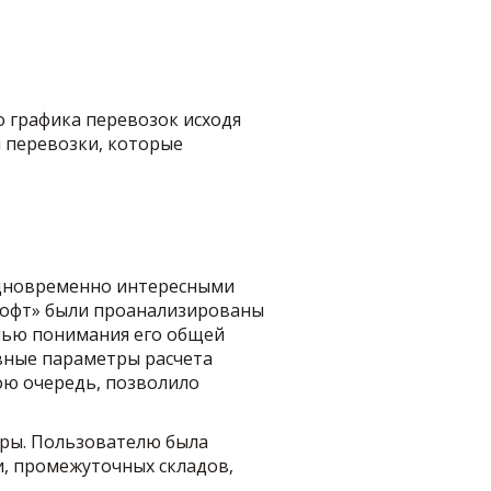
 графика перевозок исходя
й перевозки, которые
 одновременно интересными
Софт» были проанализированы
елью понимания его общей
овные параметры расчета
ою очередь, позволило
уры. Пользователю была
и, промежуточных складов,