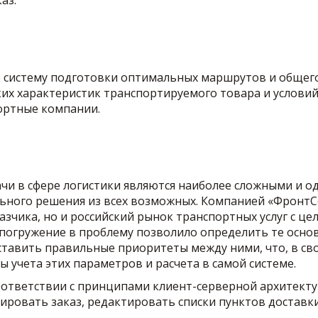
аз.
систему подготовки оптимальных маршрутов и общего
ских характеристик транспортируемого товара и услови
ортные компании.
дачи в сфере логистики являются наиболее сложными и
ального решения из всех возможных. Компанией «Фронт
азчика, но и российский рынок транспортных услуг с ц
е погружение в проблему позволило определить те осн
тавить правильные приоритеты между ними, что, в св
 учета этих параметров и расчета в самой системе.
оответствии с принципами клиент-серверной архитект
ровать заказ, редактировать списки пунктов доставк